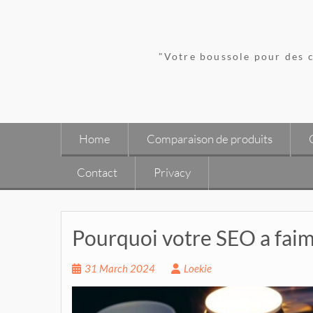
Skip
to
content
"Votre boussole pour des c
Home
Comparaison de produits
Contact
Privacy
Pourquoi votre SEO a faim
31 March 2024
Loekie