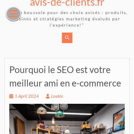
avis-de-clients.fr
Skip
to
"Votre boussole pour des choix avisés : produits,
content
casinos et stratégies marketing évalués par
l'expérience!"
Pourquoi le SEO est votre
meilleur ami en e-commerce
1 April 2024
Loekie