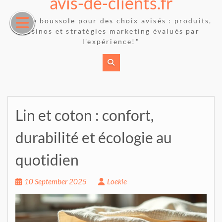
avis-de-clients.fr
Skip
to
"Votre boussole pour des choix avisés : produits,
content
casinos et stratégies marketing évalués par
l'expérience!"
Lin et coton : confort,
durabilité et écologie au
quotidien
10 September 2025
Loekie