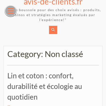
avis-de-clients.fr
Skip
to
"Votre boussole pour des choix avisés : produits,
content
casinos et stratégies marketing évalués par
l'expérience!"
Category:
Non classé
Lin et coton : confort,
durabilité et écologie au
quotidien