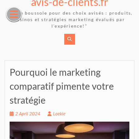
avis-de-clients.fr
Skip
to
"Votre boussole pour des choix avisés : produits,
content
casinos et stratégies marketing évalués par
l'expérience!"
Pourquoi le marketing
comparatif pimente votre
stratégie
2 April 2024
Loekie