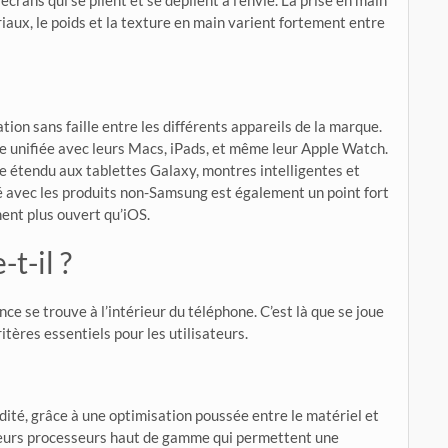
rans qui se plient et se déplient à l’envie. La prise en main
riaux, le poids et la texture en main varient fortement entre
ion sans faille entre les différents appareils de la marque.
ce unifiée avec leurs Macs, iPads, et même leur Apple Watch.
 étendu aux tablettes Galaxy, montres intelligentes et
 avec les produits non-Samsung est également un point fort
ment plus ouvert qu’iOS.
t-il ?
nce se trouve à l’intérieur du téléphone. C’est là que se joue
itères essentiels pour les utilisateurs.
idité, grâce à une optimisation poussée entre le matériel et
leurs processeurs haut de gamme qui permettent une