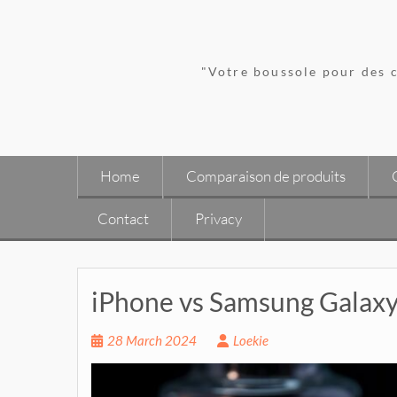
Skip
to
content
"Votre boussole pour des c
Home
Comparaison de produits
Contact
Privacy
iPhone vs Samsung Galaxy,
28 March 2024
Loekie